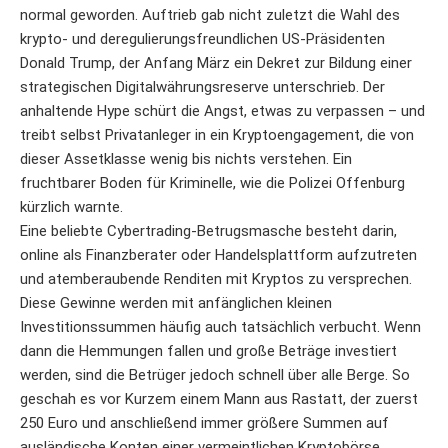
normal geworden. Auftrieb gab nicht zuletzt die Wahl des
krypto- und deregulierungsfreundlichen US-Präsidenten
Donald Trump, der Anfang März ein Dekret zur Bildung einer
strategischen Digitalwährungsreserve unterschrieb. Der
anhaltende Hype schürt die Angst, etwas zu verpassen – und
treibt selbst Privatanleger in ein Kryptoengagement, die von
dieser Assetklasse wenig bis nichts verstehen. Ein
fruchtbarer Boden für Kriminelle, wie die Polizei Offenburg
kürzlich warnte.
Eine beliebte Cybertrading-Betrugsmasche besteht darin,
online als Finanzberater oder Handelsplattform aufzutreten
und atemberaubende Renditen mit Kryptos zu versprechen.
Diese Gewinne werden mit anfänglichen kleinen
Investitionssummen häufig auch tatsächlich verbucht. Wenn
dann die Hemmungen fallen und große Beträge investiert
werden, sind die Betrüger jedoch schnell über alle Berge. So
geschah es vor Kurzem einem Mann aus Rastatt, der zuerst
250 Euro und anschließend immer größere Summen auf
ausländische Konten einer vermeintlichen Kryptobörse