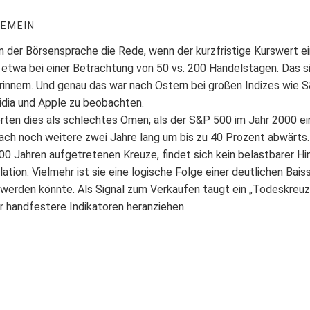
GEMEIN
n der Börsensprache die Rede, wenn der kurzfristige Kurswert ei
t, etwa bei einer Betrachtung von 50 vs. 200 Handelstagen. Das 
 erinnern. Und genau das war nach Ostern bei großen Indizes wi
vidia und Apple zu beobachten.
en dies als schlechtes Omen; als der S&P 500 im Jahr 2000 ei
ach noch weitere zwei Jahre lang um bis zu 40 Prozent abwärts
00 Jahren aufgetretenen Kreuze, findet sich kein belastbarer Hi
ation. Vielmehr ist sie eine logische Folge einer deutlichen Bai
werden könnte. Als Signal zum Verkaufen taugt ein „Todeskreuz“ 
r handfestere Indikatoren heranziehen.