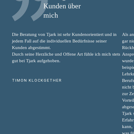
Kunden über
mich
Die Beratung von Tjark ist sehr Kundenorientiert und in
Als an
jedem Fall auf die individuellen Bedürfnisse seiner
gar ni
Kunden abgestimmt.
Rückbl
Durch seine Herzliche und Offene Art fühle ich mich stets
Anspr
gut bei Tjark aufgehoben.
wurde 
beispi
Lehrk
TIMON KLOCKGETHER
Beruf
nicht 
zur Z
Vortei
abgesc
Tjark 
Erfahr
kann,
was fü