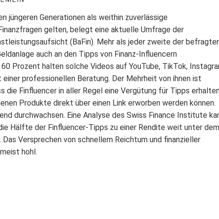
en jüngeren Generationen als weithin zuverlässige
Finanzfragen gelten, belegt eine aktuelle Umfrage der
stleistungsaufsicht (BaFin). Mehr als jeder zweite der befragte
 Geldanlage auch an den Tipps von Finanz-Influencern
n. 60 Prozent halten solche Videos auf YouTube, TikTok, Instag
t einer professionellen Beratung. Der Mehrheit von ihnen ist
s die Finfluencer in aller Regel eine Vergütung für Tipps erhalte
enen Produkte direkt über einen Link erworben werden können.
hend durchwachsen. Eine Analyse des Swiss Finance Institute k
die Hälfte der Finfluencer-Tipps zu einer Rendite weit unter de
 Das Versprechen von schnellem Reichtum und finanzieller
meist hohl.