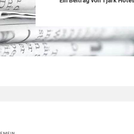
Ein Beitrag von
Tjark Hote
GEMEIN