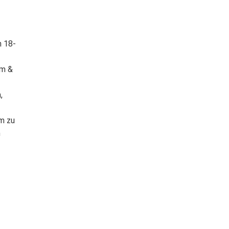
n 18-
ram &
n,
am zu
m