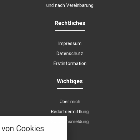
und nach Vereinbarung
Rechtliches
Impressum
Datenschutz
Erstinformation
Wichtiges
Über mich
Bedarfsermittlung
nstellungen
Schadensmeldung
von Cookies
über alle verwendeten Cookies und
chkeit folgende Kategorien zu